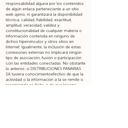
responsabilidad alguna por los contenidos
de algún enlace perteneciente a un sitio
web ajeno, ni garantizará la disponibilidad
técnica, calidad, fiabilidad, exactitud,
amplitud, veracidad, validez y
constitucionalidad de cualquier materia o
información contenida en ninguno de
dichos hipervínculos y otros sitios en
Internet. Igualmente, la inclusión de estas
conexiones externas no implicará ningún
tipo de asociación, fusión o participación
con las entidades conectadas. No obstante
lo anterior, si DISTRIBUCIONES PANARIAS
SA tuviera conocimientoefectivo de que la
actividad o la información a la se remite o
recomienda es ilícita, o de que lesiona
bienes o derechos de un tercero
susceptibles de indemnización, se
suprimirán dichos datos o se inutilizará el
enlace correspondiente.
9. DERECHOS DE EXCLUSIÓN
El Titular se reserva el derecho a denegar