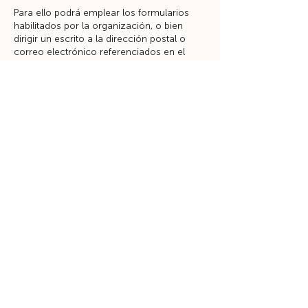
Para ello podrá emplear los formularios
habilitados por la organización, o bien
dirigir un escrito a la dirección postal o
correo electrónico referenciados en el
encabezamiento. A los efectos oportunos,
le informamos que se le podrá solicitar su
DNI o cualquier otro documento análogo,
con la finalidad de acreditar su identidad,
siempre que ello no pueda realizarse por
otros medios menos intrusivos.
En caso de que sienta vulnerados sus
derechos en lo concerniente a la
protección de sus datos personales,
especialmente cuando no haya obtenido
satisfacción en el ejercicio de sus
derechos, puede presentar una
reclamación ante la Autoridad de Control
en materia de Protección de Datos
competente (Agencia Española de
Protección de Datos), a través de su sitio
web
www.aepd.es.